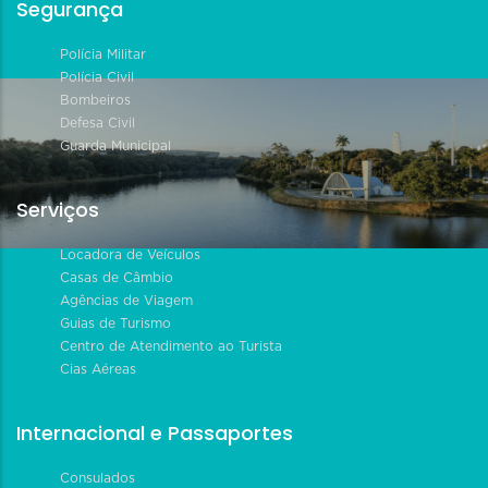
Segurança
Polícia Militar
Polícia Civil
Bombeiros
Defesa Civil
Guarda Municipal
Serviços
Locadora de Veículos
Casas de Câmbio
Agências de Viagem
Guias de Turismo
Centro de Atendimento ao Turista
Cias Aéreas
Internacional e Passaportes
Consulados