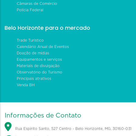
Câmaras de Comércio
Polícia Federal
Belo Horizonte para o mercado
Trade Turístico
Calendário Anual de Eventos
Doação de mídias
Equipamentos e serviços
Materiais de divulgação
Observatório do Turismo
Principais atrativos
Venda BH
Informações de Contato
Rua Espírito Santo, 527 Centro - Belo Horizonte, MG, 30160-031