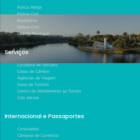
Polícia Militar
Polícia Civil
Bombeiros
Defesa Civil
Guarda Municipal
Serviços
Locadora de Veículos
Casas de Câmbio
Agências de Viagem
Guias de Turismo
Centro de Atendimento ao Turista
Cias Aéreas
Internacional e Passaportes
Consulados
Câmaras de Comércio