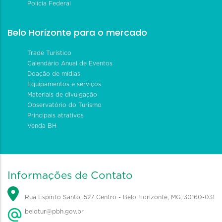
Polícia Federal
Belo Horizonte para o mercado
Trade Turístico
Calendário Anual de Eventos
Doação de mídias
Equipamentos e serviços
Materiais de divulgação
Observatório do Turismo
Principais atrativos
Venda BH
Informações de Contato
Rua Espírito Santo, 527 Centro - Belo Horizonte, MG, 30160-031
belotur@pbh.gov.br