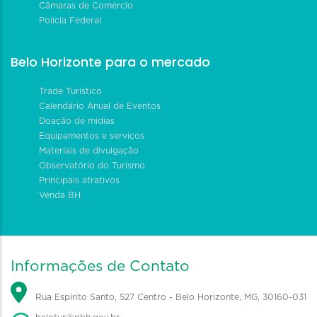
Câmaras de Comércio
Polícia Federal
Belo Horizonte para o mercado
Trade Turístico
Calendário Anual de Eventos
Doação de mídias
Equipamentos e serviços
Materiais de divulgação
Observatório do Turismo
Principais atrativos
Venda BH
Informações de Contato
Rua Espírito Santo, 527 Centro - Belo Horizonte, MG, 30160-031