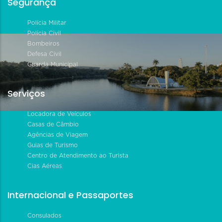
Segurança
Polícia Militar
Polícia Civil
Bombeiros
Defesa Civil
Guarda Municipal
Serviços
Locadora de Veículos
Casas de Câmbio
Agências de Viagem
Guias de Turismo
Centro de Atendimento ao Turista
Cias Aéreas
Internacional e Passaportes
Consulados