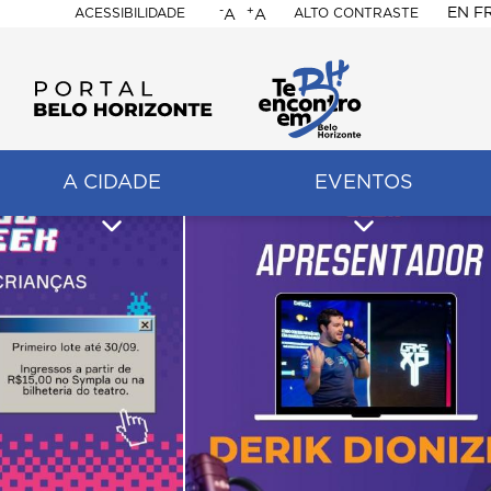
-
+
EN
F
ACESSIBILIDADE
ALTO CONTRASTE
A
A
PORTAL
BELO
HORIZONTE
A CIDADE
EVENTOS
ação
pal