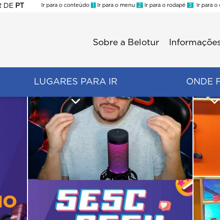
R
DE
PT
Ir para o conteúdo
1
Ir para o menu
2
Ir para o rodapé
3
Ir para o
ES
Sobre a Belotur
Informações
Menu
second
LUGARES PARA IR
ONDE 