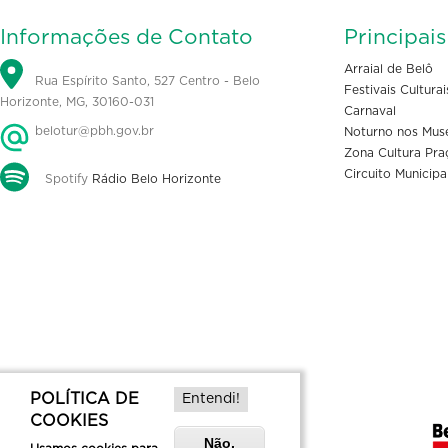
Informações de Contato
Principai
Arraial de Belô
Rua Espírito Santo, 527 Centro - Belo
Festivais Culturai
Horizonte, MG, 30160-031
Carnaval
belotur@pbh.gov.br
Noturno nos Mus
Zona Cultura Pra
Circuito Municipa
Spotify
Rádio Belo Horizonte
POLÍTICA DE
Entendi!
COOKIES
Não,