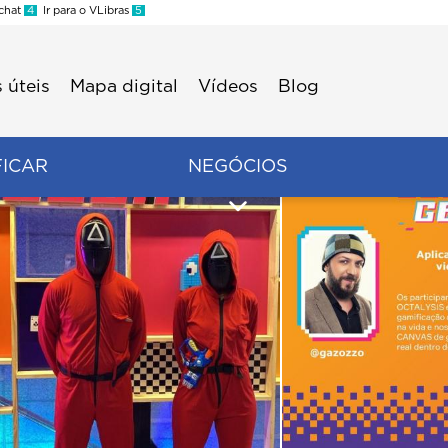
 chat
4
Ir para o VLibras
5
 úteis
Mapa digital
Vídeos
Blog
FICAR
NEGÓCIOS