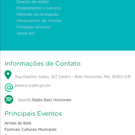
Doação de mídias
Equipamentos e serviços
Materiais de divulgação
Observatório do Turismo
Principais atrativos
Venda BH
Informações de Contato
Rua Espírito Santo, 527 Centro - Belo Horizonte, MG, 30160-031
belotur@pbh.gov.br
Spotify
Rádio Belo Horizonte
Principais Eventos
Arraial de Belô
Festivais Culturais Municipais