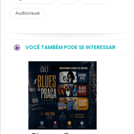
Audiovisual
VOCÊ TAMBÉM PODE SE INTERESSAR
Horizo
Festiva
Bones 
Band
08/08/20
08/08/202
11:00 às 