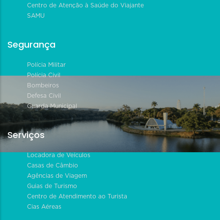
Centro de Atenção à Saúde do Viajante
SAMU
Segurança
Polícia Militar
Polícia Civil
Bombeiros
Defesa Civil
Guarda Municipal
Serviços
Locadora de Veículos
Casas de Câmbio
Agências de Viagem
Guias de Turismo
Centro de Atendimento ao Turista
Cias Aéreas