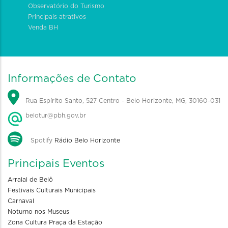
Observatório do Turismo
Principais atrativos
Venda BH
Informações de Contato
Rua Espírito Santo, 527 Centro - Belo Horizonte, MG, 30160-031
belotur@pbh.gov.br
Spotify
Rádio Belo Horizonte
Principais Eventos
Arraial de Belô
Festivais Culturais Municipais
Carnaval
Noturno nos Museus
Zona Cultura Praça da Estação