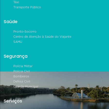
Táxi
Transporte Público
Saúde
Pronto-Socorro
Centro de Atenção à Saúde do Viajante
SAMU
Segurança
Polícia Militar
Polícia Civil
Bombeiros
Defesa Civil
Guarda Municipal
Serviços