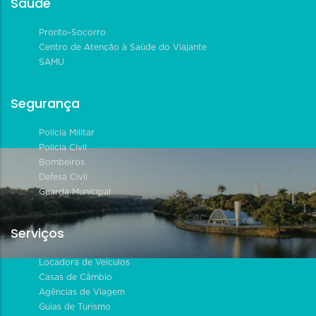
Saúde
Pronto-Socorro
Centro de Atenção à Saúde do Viajante
SAMU
Segurança
Polícia Militar
Polícia Civil
Bombeiros
Defesa Civil
Guarda Municipal
Serviços
Locadora de Veículos
Casas de Câmbio
Agências de Viagem
Guias de Turismo