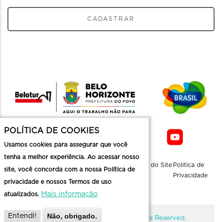
CADASTRAR
POLÍTICA DE COOKIES
Usamos cookies para assegurar que você
tenha a melhor experiência. Ao acessar nosso
Sobre a
Contato
Informaçoes
Mapa do Site
Politica de
site, você concorda com a nossa Política de
Belotur
Üteis
Privacidade
privacidade e nossos Termos de uso
Mais informação
atualizados.
Não, obrigado.
Entendi!
@ Copyright Belotur 2026. All Rights Reserved.