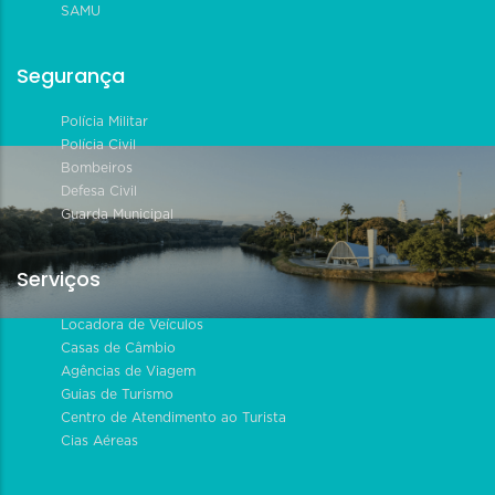
SAMU
Segurança
Polícia Militar
Polícia Civil
Bombeiros
Defesa Civil
Guarda Municipal
Serviços
Locadora de Veículos
Casas de Câmbio
Agências de Viagem
Guias de Turismo
Centro de Atendimento ao Turista
Cias Aéreas