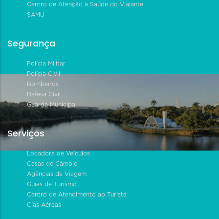
Centro de Atenção à Saúde do Viajante
SAMU
Segurança
Polícia Militar
Polícia Civil
Bombeiros
Defesa Civil
Guarda Municipal
Serviços
Locadora de Veículos
Casas de Câmbio
Agências de Viagem
Guias de Turismo
Centro de Atendimento ao Turista
Cias Aéreas