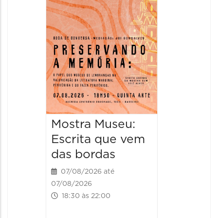
Italian
2026
08/08/20
08/08/202
11:00 às 
Mostra Museu:
Escrita que vem
das bordas
07/08/2026 até
07/08/2026
18:30 às 22:00