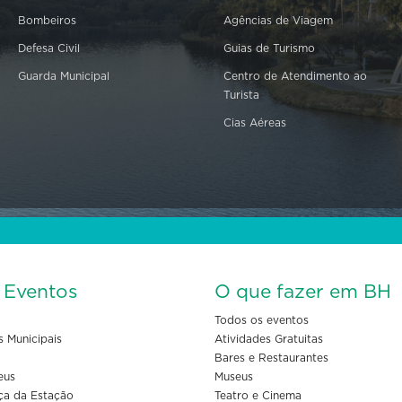
Bombeiros
Agências de Viagem
Defesa Civil
Guias de Turismo
Guarda Municipal
Centro de Atendimento ao
Turista
Cias Aéreas
s Eventos
O que fazer em BH
Todos os eventos
s Municipais
Atividades Gratuitas
Bares e Restaurantes
eus
Museus
ça da Estação
Teatro e Cinema