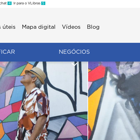
 chat
4
Ir para o VLibras
5
 úteis
Mapa digital
Vídeos
Blog
FICAR
NEGÓCIOS