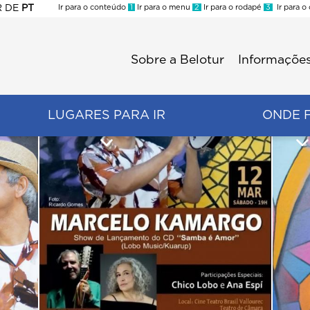
R
DE
PT
Ir para o conteúdo
1
Ir para o menu
2
Ir para o rodapé
3
Ir para o
ES
Sobre a Belotur
Informações
Menu
second
LUGARES PARA IR
ONDE 