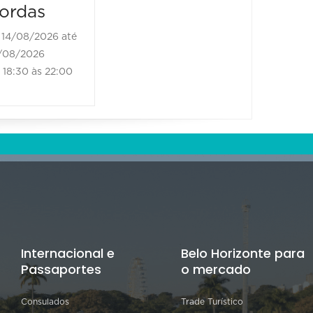
ordas
borda
14/08/2026 até
21/08/2
/08/2026
21/08/202
18:30 às 22:00
18:30 às
Internacional e
Belo Horizonte para
Passaportes
o mercado
Consulados
Trade Turístico