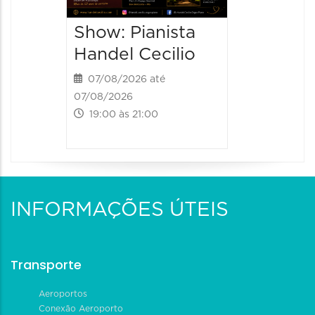
20:30 às
Show: Pianista
Handel Cecilio
07/08/2026 até
07/08/2026
19:00 às 21:00
INFORMAÇÕES ÚTEIS
Transporte
Aeroportos
Conexão Aeroporto