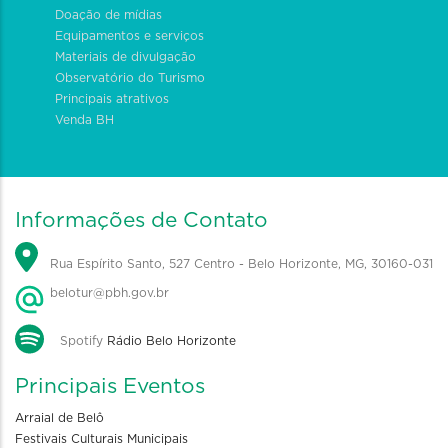
Doação de mídias
Equipamentos e serviços
Materiais de divulgação
Observatório do Turismo
Principais atrativos
Venda BH
Informações de Contato
Rua Espírito Santo, 527 Centro - Belo Horizonte, MG, 30160-031
belotur@pbh.gov.br
Spotify
Rádio Belo Horizonte
Principais Eventos
Arraial de Belô
Festivais Culturais Municipais