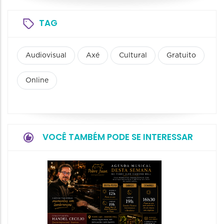
TAG
Audiovisual
Axé
Cultural
Gratuito
Online
VOCÊ TAMBÉM PODE SE INTERESSAR
Concer
e Velo
07/08/20
08/08/202