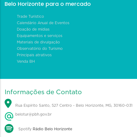
Belo Horizonte para o mercado
Trade Turístico
Calendário Anual de Eventos
Doação de mídias
Equipamentos e serviços
Materiais de divulgação
Observatório do Turismo
Principais atrativos
Venda BH
Informações de Contato
Rua Espírito Santo, 527 Centro - Belo Horizonte, MG, 30160-031
belotur@pbh.gov.br
Spotify
Rádio Belo Horizonte