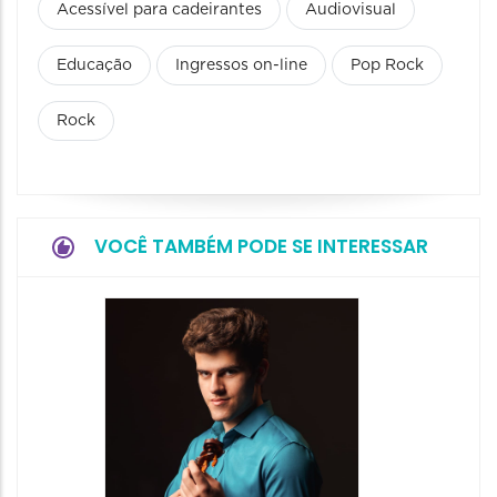
Acessível para cadeirantes
Audiovisual
Educação
Ingressos on-line
Pop Rock
Rock
VOCÊ TAMBÉM PODE SE INTERESSAR
Show: 
- Canç
Históri
Encont
07/08/20
07/08/202