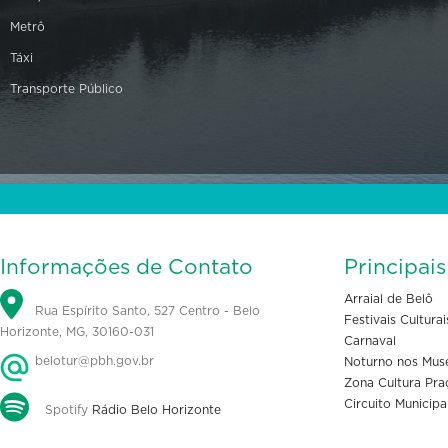
Metrô
Táxi
Transporte Público
Informações de Contato
Principai
Arraial de Belô
Rua Espírito Santo, 527 Centro - Belo
Festivais Culturai
Horizonte, MG, 30160-031
Carnaval
belotur@pbh.gov.br
Noturno nos Mus
Zona Cultura Pra
Circuito Municipa
Spotify
Rádio Belo Horizonte