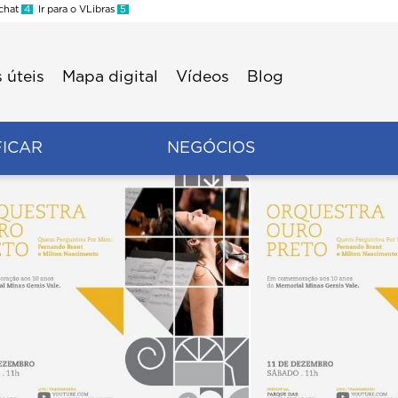
 chat
4
Ir para o VLibras
5
 úteis
Mapa digital
Vídeos
Blog
FICAR
NEGÓCIOS