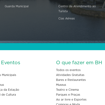
Guarda Municipal
Centro de Atendimento ao
Turista
Cias Aéreas
s Eventos
O que fazer em BH
Todos os eventos
s Municipais
Atividades Gratuitas
Bares e Restaurantes
eus
Museus
ça da Estação
Teatro e Cinema
l de Cultura
Parques e Praças
Ao ar livre e Esportes
Compras e Moda