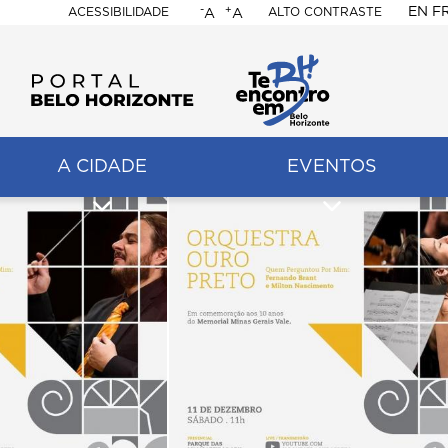
-
+
EN
F
ACESSIBILIDADE
ALTO CONTRASTE
A
A
PORTAL
BELO
HORIZONTE
A CIDADE
EVENTOS
ação
pal