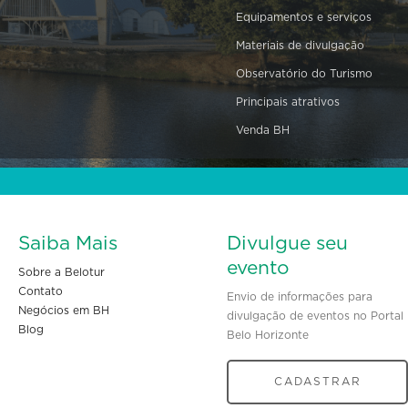
Equipamentos e serviços
Materiais de divulgação
Observatório do Turismo
Principais atrativos
Venda BH
Saiba Mais
Divulgue seu
evento
Sobre a Belotur
Contato
Envio de informações para
Negócios em BH
divulgação de eventos no Portal
Blog
Belo Horizonte
CADASTRAR