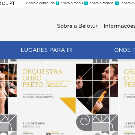
R
DE
PT
Ir para o conteúdo
1
Ir para o menu
2
Ir para o rodapé
3
Ir para o
ES
Sobre a Belotur
Informações
Menu
second
LUGARES PARA IR
ONDE 