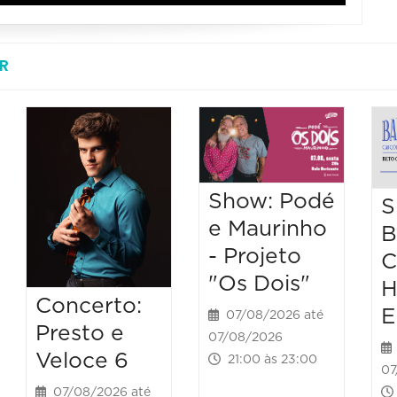
R
Show: Podé
S
e Maurinho
B
- Projeto
C
"Os Dois"
H
Concerto:
E
07/08/2026 até
Presto e
07/08/2026
Veloce 6
21:00 às 23:00
07
07/08/2026 até