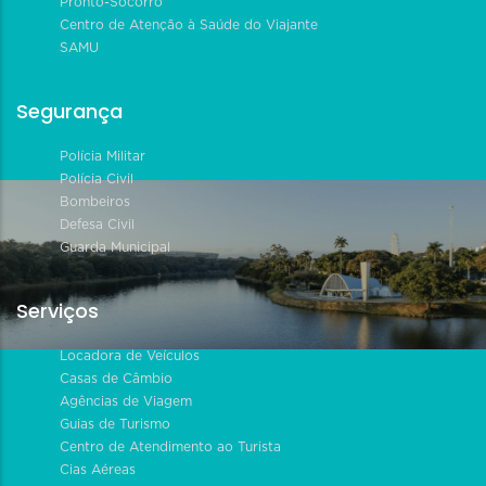
Pronto-Socorro
Centro de Atenção à Saúde do Viajante
SAMU
Segurança
Polícia Militar
Polícia Civil
Bombeiros
Defesa Civil
Guarda Municipal
Serviços
Locadora de Veículos
Casas de Câmbio
Agências de Viagem
Guias de Turismo
Centro de Atendimento ao Turista
Cias Aéreas