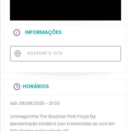
INFORMAÇÕES
ACESSAR O SITE
HORÁRIOS
sab, 08/08/2020 - 21:00
Ummagumma The Brazilian Pink Floyd faz
apresentação solidária com transmissão ao vivo em