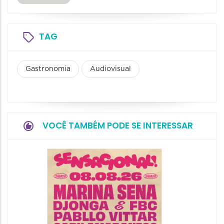
TAG
Gastronomia
Audiovisual
VOCÊ TAMBÉM PODE SE INTERESSAR
Show: 
Handel
09/08/20
09/08/202
16:30 às 