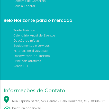
Câmaras de Comércio
Polícia Federal
Belo Horizonte para o mercado
Trade Turístico
Calendário Anual de Eventos
Doação de mídias
Equipamentos e serviços
Materiais de divulgação
Observatório do Turismo
Principais atrativos
Venda BH
Informações de Contato
Rua Espírito Santo, 527 Centro - Belo Horizonte, MG, 30160-031
belotur@pbh.gov.br