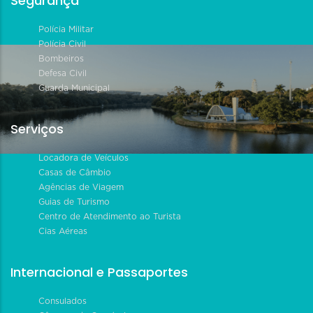
Segurança
Polícia Militar
Polícia Civil
Bombeiros
Defesa Civil
Guarda Municipal
Serviços
Locadora de Veículos
Casas de Câmbio
Agências de Viagem
Guias de Turismo
Centro de Atendimento ao Turista
Cias Aéreas
Internacional e Passaportes
Consulados