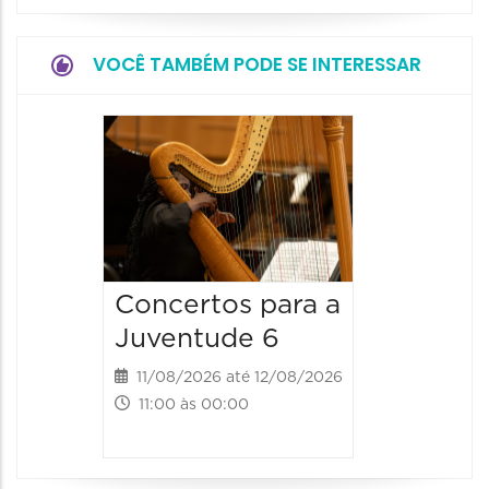
VOCÊ TAMBÉM PODE SE INTERESSAR
Espetá
Canta
12/08/20
12/08/2026
19:00 às 
Concertos para a
Juventude 6
11/08/2026 até 12/08/2026
11:00 às 00:00