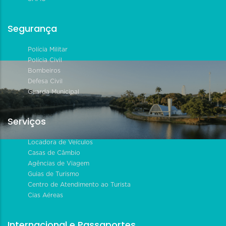
Segurança
Polícia Militar
Polícia Civil
Bombeiros
Defesa Civil
Guarda Municipal
Serviços
Locadora de Veículos
Casas de Câmbio
Agências de Viagem
Guias de Turismo
Centro de Atendimento ao Turista
Cias Aéreas
Internacional e Passaportes