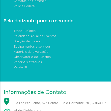
Câmaras de Comércio
Polícia Federal
Belo Horizonte para o mercado
Trade Turístico
Calendário Anual de Eventos
Doação de mídias
Equipamentos e serviços
Materiais de divulgação
Observatório do Turismo
Principais atrativos
Venda BH
Informações de Contato
Rua Espírito Santo, 527 Centro - Belo Horizonte, MG, 30160-031
belotur@pbh.gov.br