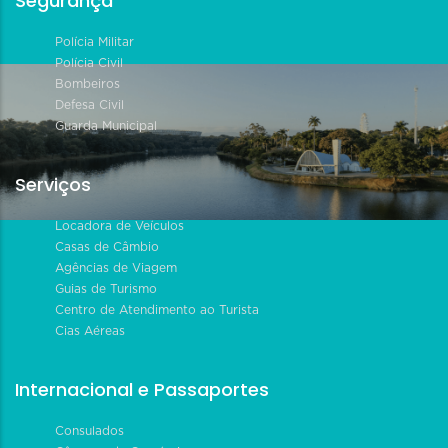
Segurança
Polícia Militar
Polícia Civil
Bombeiros
Defesa Civil
Guarda Municipal
Serviços
Locadora de Veículos
Casas de Câmbio
Agências de Viagem
Guias de Turismo
Centro de Atendimento ao Turista
Cias Aéreas
Internacional e Passaportes
Consulados