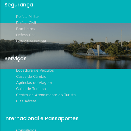
Segurança
Polícia Militar
Polícia Civil
Bombeiros
Defesa Civil
Guarda Municipal
Serviços
Locadora de Veículos
Casas de Câmbio
Agências de Viagem
Guias de Turismo
Centro de Atendimento ao Turista
Cias Aéreas
Internacional e Passaportes
Consulados