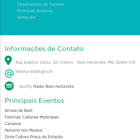
Observatório do Turismo
Principais atrativos
Venda BH
Informações de Contato
Rua Espírito Santo, 527 Centro - Belo Horizonte, MG, 30160-031
belotur@pbh.gov.br
Spotify
Rádio Belo Horizonte
Principais Eventos
Arraial de Belô
Festivais Culturais Municipais
Carnaval
Noturno nos Museus
Zona Cultura Praça da Estação