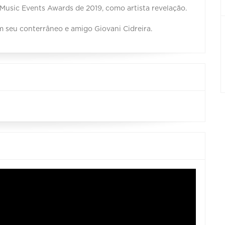
Music Events Awards de 2019, como artista revelação.
m seu conterrâneo e amigo Giovani Cidreira.