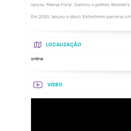
lançou ‘Mansa Fúria’. Ganhou o prêmio Women's 
Em 2020, lançou o disco ‘Estreite’em parceria co
LOCALIZAÇÃO
online
VIDEO