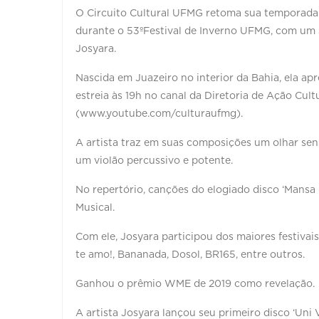
O Circuito Cultural UFMG retoma sua temporada 
durante o 53ºFestival de Inverno UFMG, com um s
Josyara.
Nascida em Juazeiro no interior da Bahia, ela apr
estreia às 19h no canal da Diretoria de Ação Cu
(www.youtube.com/culturaufmg).
A artista traz em suas composições um olhar sens
um violão percussivo e potente.
No repertório, canções do elogiado disco ‘Mansa 
Musical.
Com ele, Josyara participou dos maiores festivais
te amo!, Bananada, Dosol, BR165, entre outros.
Ganhou o prêmio WME de 2019 como revelação.
A artista Josyara lançou seu primeiro disco ‘Uni