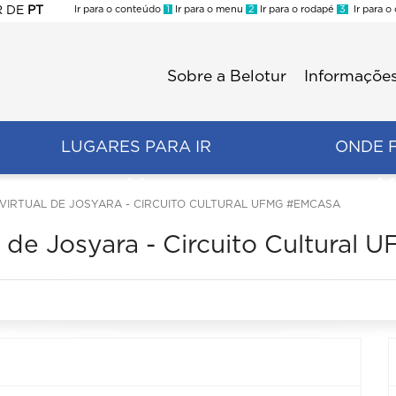
R
DE
PT
Ir para o conteúdo
1
Ir para o menu
2
Ir para o rodapé
3
Ir para o
ES
Sobre a Belotur
Informações
Menu
second
LUGARES PARA IR
ONDE 
VIRTUAL DE JOSYARA - CIRCUITO CULTURAL UFMG #EMCASA
l de Josyara - Circuito Cultural