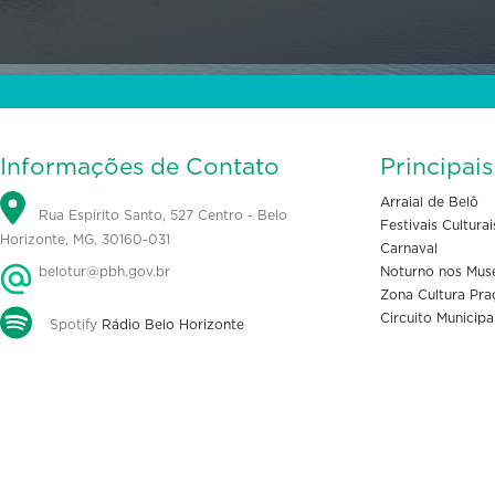
Informações de Contato
Principai
Arraial de Belô
Rua Espírito Santo, 527 Centro - Belo
Festivais Culturai
Horizonte, MG, 30160-031
Carnaval
belotur@pbh.gov.br
Noturno nos Mus
Zona Cultura Pra
Circuito Municipa
Spotify
Rádio Belo Horizonte