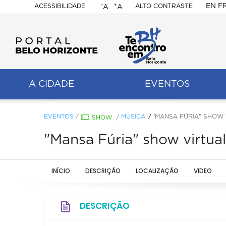
-
+
EN
F
ACESSIBILIDADE
ALTO CONTRASTE
A
A
PORTAL
BELO
HORIZONTE
A CIDADE
EVENTOS
ação
pal
EVENTOS
/
MÚSICA
"MANSA FÚRIA" SHOW 
SHOW
/
"Mansa Fúria" show virtua
INÍCIO
DESCRIÇÃO
LOCALIZAÇÃO
VIDEO
DESCRIÇÃO