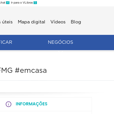
 chat
4
Ir para o VLibras
5
 úteis
Mapa digital
Vídeos
Blog
FICAR
NEGÓCIOS
 UFMG #emcasa
INFORMAÇÕES