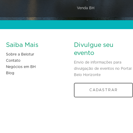
Venda BH
Saiba Mais
Divulgue seu
evento
Sobre a Belotur
Contato
Envio de informações para
Negócios em BH
divulgação de eventos no Portal
Blog
Belo Horizonte
CADASTRAR