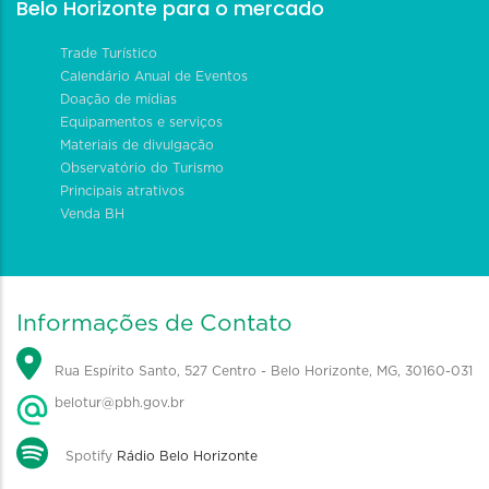
Belo Horizonte para o mercado
Trade Turístico
Calendário Anual de Eventos
Doação de mídias
Equipamentos e serviços
Materiais de divulgação
Observatório do Turismo
Principais atrativos
Venda BH
Informações de Contato
Rua Espírito Santo, 527 Centro - Belo Horizonte, MG, 30160-031
belotur@pbh.gov.br
Spotify
Rádio Belo Horizonte