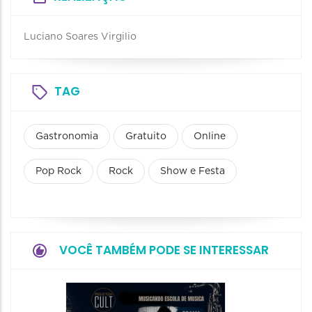
Luciano Soares Virgilio
TAG
Gastronomia
Gratuito
Online
Pop Rock
Rock
Show e Festa
VOCÊ TAMBÉM PODE SE INTERESSAR
Horizo