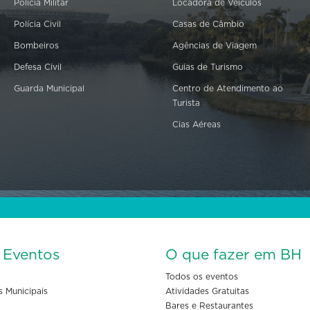
Polícia Militar
Locadora de Veículos
Polícia Civil
Casas de Câmbio
Bombeiros
Agências de Viagem
Defesa Civil
Guias de Turismo
Guarda Municipal
Centro de Atendimento ao
Turista
Cias Aéreas
s Eventos
O que fazer em BH
Todos os eventos
s Municipais
Atividades Gratuitas
Bares e Restaurantes