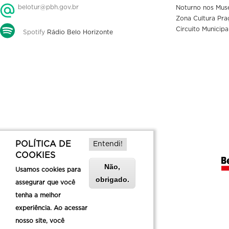
belotur@pbh.gov.br
Noturno nos Mus
Zona Cultura Pra
Circuito Municipa
Spotify
Rádio Belo Horizonte
POLÍTICA DE
Entendi!
COOKIES
Não,
Usamos cookies para
obrigado.
assegurar que você
tenha a melhor
experiência. Ao acessar
nosso site, você