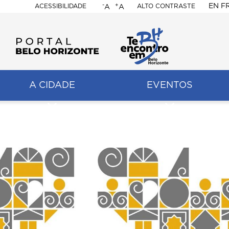
-
+
EN
F
ACESSIBILIDADE
ALTO CONTRASTE
A
A
PORTAL
BELO
HORIZONTE
A CIDADE
EVENTOS
ação
pal