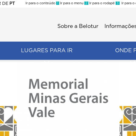
R
DE
PT
Ir para o conteúdo
1
Ir para o menu
2
Ir para o rodapé
3
Ir para o
ES
Sobre a Belotur
Informações
Menu
second
LUGARES PARA IR
ONDE 