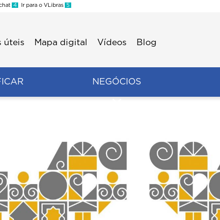
 chat
4
Ir para o VLibras
5
 úteis
Mapa digital
Vídeos
Blog
FICAR
NEGÓCIOS