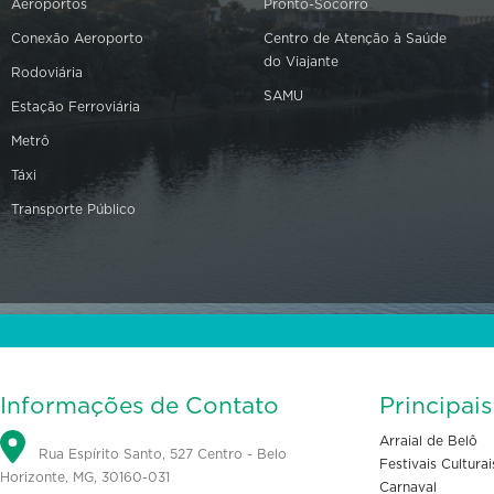
Aeroportos
Pronto-Socorro
Conexão Aeroporto
Centro de Atenção à Saúde
do Viajante
Rodoviária
SAMU
Estação Ferroviária
Metrô
Táxi
Transporte Público
Informações de Contato
Principai
Arraial de Belô
Rua Espírito Santo, 527 Centro - Belo
Festivais Culturai
Horizonte, MG, 30160-031
Carnaval