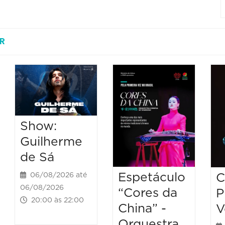
R
Show:
Guilherme
de Sá
Espetáculo
C
06/08/2026 até
06/08/2026
“Cores da
P
20:00 às 22:00
China” -
V
Orquestra