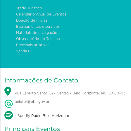
Trade Turístico
Calendário Anual de Eventos
Doação de mídias
Equipamentos e serviços
Materiais de divulgação
Observatório do Turismo
Principais atrativos
Venda BH
Informações de Contato
Rua Espírito Santo, 527 Centro - Belo Horizonte, MG, 30160-031
belotur@pbh.gov.br
Spotify
Rádio Belo Horizonte
Principais Eventos