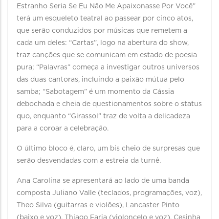
Estranho Seria Se Eu Não Me Apaixonasse Por Você”
terá um esqueleto teatral ao passear por cinco atos,
que serão conduzidos por músicas que remetem a
cada um deles: “Cartas”, logo na abertura do show,
traz canções que se comunicam em estado de poesia
pura; “Palavras” começa a investigar outros universos
das duas cantoras, incluindo a paixão mútua pelo
samba; “Sabotagem” é um momento da Cássia
debochada e cheia de questionamentos sobre o status
quo, enquanto “Girassol” traz de volta a delicadeza
para a coroar a celebração.
O último bloco é, claro, um bis cheio de surpresas que
serão desvendadas com a estreia da turnê.
Ana Carolina se apresentará ao lado de uma banda
composta Juliano Valle (teclados, programações, voz),
Theo Silva (guitarras e violões), Lancaster Pinto
(baixo e voz), Thiago Faria (violoncelo e voz), Cesinha