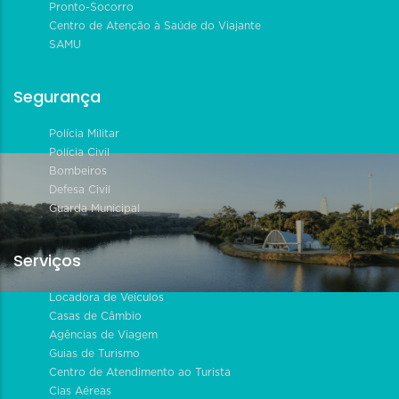
Pronto-Socorro
Centro de Atenção à Saúde do Viajante
SAMU
Segurança
Polícia Militar
Polícia Civil
Bombeiros
Defesa Civil
Guarda Municipal
Serviços
Locadora de Veículos
Casas de Câmbio
Agências de Viagem
Guias de Turismo
Centro de Atendimento ao Turista
Cias Aéreas