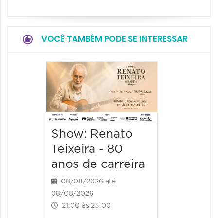
VOCÊ TAMBÉM PODE SE INTERESSAR
Show:
Falasch
Tour"
08/08/20
Show: Renato
08/08/202
21:00 às 
Teixeira - 80
anos de carreira
08/08/2026 até
08/08/2026
21:00 às 23:00