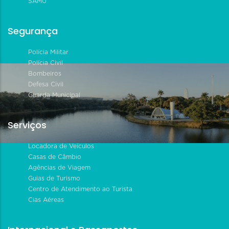
SAMU
Segurança
Polícia Militar
Polícia Civil
Bombeiros
Defesa Civil
Guarda Municipal
Serviços
Locadora de Veículos
Casas de Câmbio
Agências de Viagem
Guias de Turismo
Centro de Atendimento ao Turista
Cias Aéreas