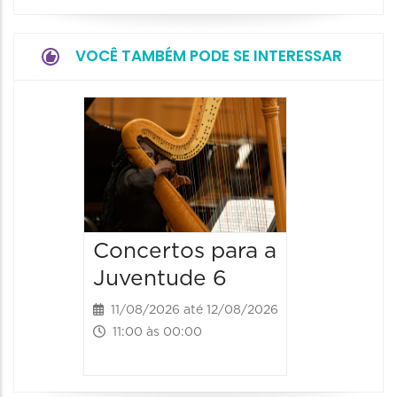
VOCÊ TAMBÉM PODE SE INTERESSAR
Espetá
Canta
12/08/20
12/08/2026
19:00 às 
Concertos para a
Juventude 6
11/08/2026 até 12/08/2026
11:00 às 00:00