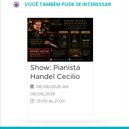
VOCÊ TAMBÉM PODE SE INTERESSAR
Show:
Teixeir
anos d
08/08/20
08/08/202
Show: Pianista
21:00 às
Handel Cecilio
08/08/2026 até
08/08/2026
19:00 às 21:00