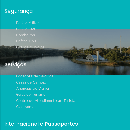
Segurança
Polícia Militar
Polícia Civil
Bombeiros
Defesa Civil
Guarda Municipal
Serviços
Locadora de Veículos
Casas de Câmbio
Agências de Viagem
Guias de Turismo
Centro de Atendimento ao Turista
Cias Aéreas
Internacional e Passaportes