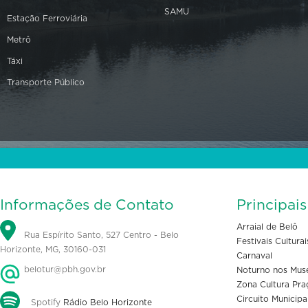
SAMU
Estação Ferroviária
Metrô
Táxi
Transporte Público
Informações de Contato
Principai
Arraial de Belô
Rua Espírito Santo, 527 Centro - Belo
Festivais Culturai
Horizonte, MG, 30160-031
Carnaval
belotur@pbh.gov.br
Noturno nos Mus
Zona Cultura Pra
Circuito Municipa
Spotify
Rádio Belo Horizonte