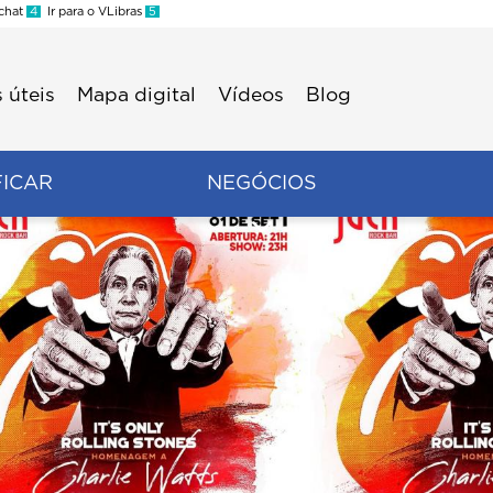
 chat
4
Ir para o VLibras
5
 úteis
Mapa digital
Vídeos
Blog
FICAR
NEGÓCIOS