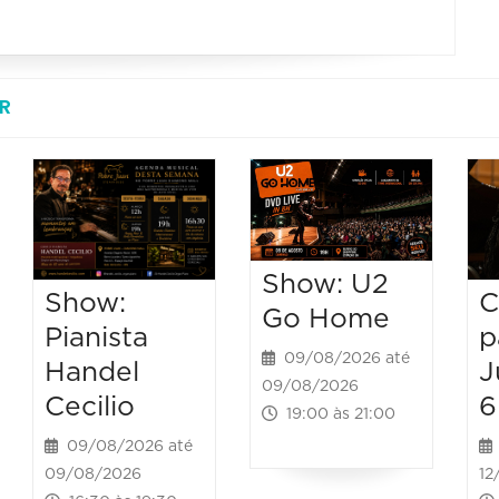
R
Show: U2
C
Show:
Go Home
p
Pianista
09/08/2026 até
J
Handel
09/08/2026
6
Cecilio
19:00 às 21:00
09/08/2026 até
12
09/08/2026