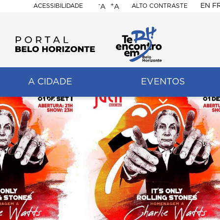
-
+
EN
F
ACESSIBILIDADE
ALTO CONTRASTE
A
A
PORTAL
BELO
HORIZONTE
A CIDADE
EVENTOS
ação
pal