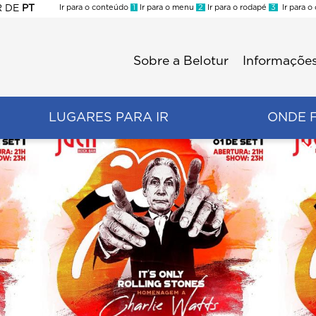
R
DE
PT
Ir para o conteúdo
1
Ir para o menu
2
Ir para o rodapé
3
Ir para o
ES
Sobre a Belotur
Informações
Menu
second
LUGARES PARA IR
ONDE 