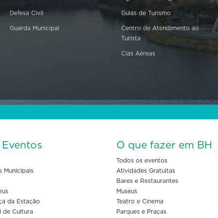
Defesa Civil
Guias de Turismo
Guarda Municipal
Centro de Atendimento ao
Turista
Cias Aéreas
s Eventos
O que fazer em BH
Todos os eventos
s Municipais
Atividades Gratuitas
Bares e Restaurantes
eus
Museus
ça da Estação
Teatro e Cinema
l de Cultura
Parques e Praças