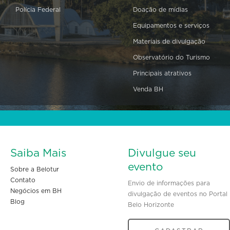
Polícia Federal
Doação de mídias
Equipamentos e serviços
Materiais de divulgação
Observatório do Turismo
Principais atrativos
Venda BH
Saiba Mais
Divulgue seu
evento
Sobre a Belotur
Contato
Envio de informações para
Negócios em BH
divulgação de eventos no Portal
Blog
Belo Horizonte