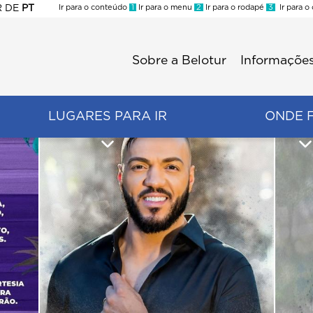
R
DE
PT
Ir para o conteúdo
1
Ir para o menu
2
Ir para o rodapé
3
Ir para o
ES
Sobre a Belotur
Informações
Menu
second
LUGARES PARA IR
ONDE 