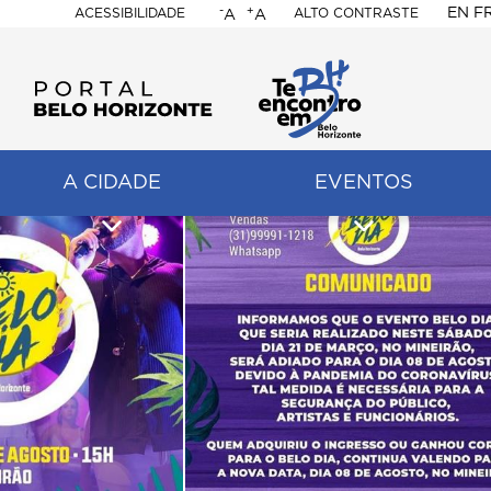
-
+
EN
F
ACESSIBILIDADE
ALTO CONTRASTE
A
A
PORTAL
BELO
HORIZONTE
A CIDADE
EVENTOS
ação
pal