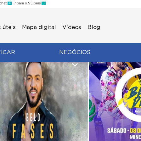
 chat
4
Ir para o VLibras
5
 úteis
Mapa digital
Vídeos
Blog
FICAR
NEGÓCIOS