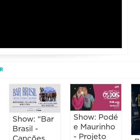
R
Show: Podé
Show: “Bar
e Maurinho
Brasil -
- Projeto
Canções,