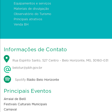
Equipamentos e serviços
Materiais de divulgação
Observatório do Turismo
Principais atrativos
Venda BH
Informações de Contato
Rua Espírito Santo, 527 Centro - Belo Horizonte, MG, 30160-031
belotur@pbh.gov.br
Spotify
Rádio Belo Horizonte
Principais Eventos
Arraial de Belô
Festivais Culturais Municipais
Carnaval