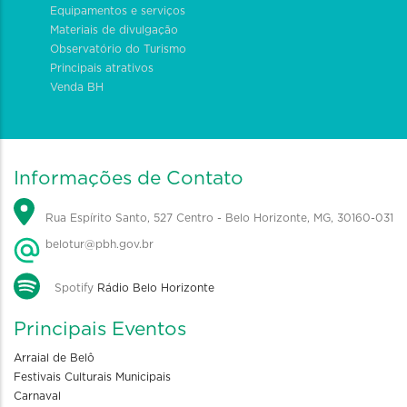
Equipamentos e serviços
Materiais de divulgação
Observatório do Turismo
Principais atrativos
Venda BH
Informações de Contato
Rua Espírito Santo, 527 Centro - Belo Horizonte, MG, 30160-031
belotur@pbh.gov.br
Spotify
Rádio Belo Horizonte
Principais Eventos
Arraial de Belô
Festivais Culturais Municipais
Carnaval