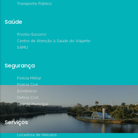
Transporte Público
Saúde
Pronto-Socorro
Centro de Atenção à Saúde do Viajante
SAMU
Segurança
Polícia Militar
Polícia Civil
Bombeiros
Defesa Civil
Guarda Municipal
Serviços
Locadora de Veículos