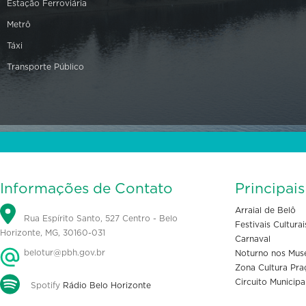
Estação Ferroviária
Metrô
Táxi
Transporte Público
Informações de Contato
Principai
Arraial de Belô
Rua Espírito Santo, 527 Centro - Belo
Festivais Culturai
Horizonte, MG, 30160-031
Carnaval
belotur@pbh.gov.br
Noturno nos Mus
Zona Cultura Pra
Circuito Municipa
Spotify
Rádio Belo Horizonte