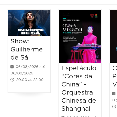
Show:
Guilherme
de Sá
Espetáculo
C
06/08/2026 até
06/08/2026
“Cores da
P
20:00 às 22:00
China” -
V
Orquestra
Chinesa de
07
Shanghai