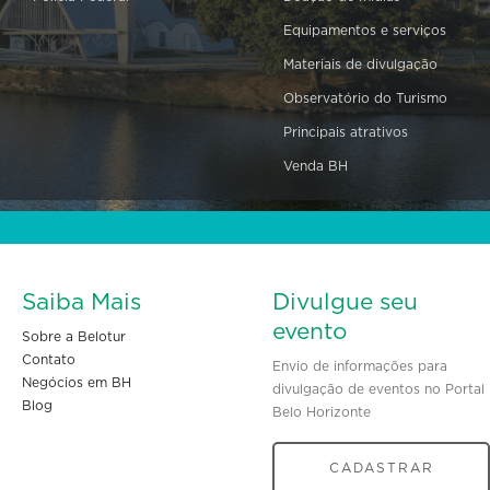
Equipamentos e serviços
Materiais de divulgação
Observatório do Turismo
Principais atrativos
Venda BH
Saiba Mais
Divulgue seu
evento
Sobre a Belotur
Contato
Envio de informações para
Negócios em BH
divulgação de eventos no Portal
Blog
Belo Horizonte
CADASTRAR