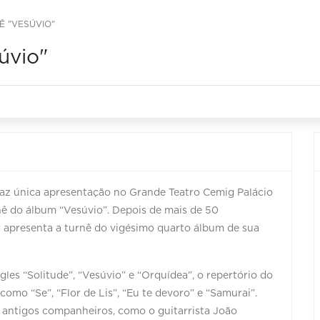
Ê "VESÚVIO"
úvio"
faz única apresentação no Grande Teatro Cemig Palácio
rnê do álbum “Vesúvio”. Depois de mais de 50
r apresenta a turnê do vigésimo quarto álbum de sua
les “Solitude”, “Vesúvio” e “Orquídea”, o repertório do
omo “Se”, “Flor de Lis”, “Eu te devoro” e “Samurai”.
antigos companheiros, como o guitarrista João