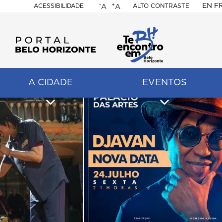
-
+
EN
F
ACESSIBILIDADE
ALTO CONTRASTE
A
A
PORTAL
BELO
HORIZONTE
A CIDADE
EVENTOS
ação
pal