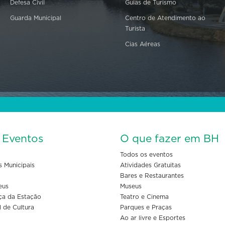
Defesa Civil
Guias de Turismo
Guarda Municipal
Centro de Atendimento ao
Turista
Cias Aéreas
s Eventos
O que fazer em BH
Todos os eventos
s Municipais
Atividades Gratuitas
Bares e Restaurantes
eus
Museus
ça da Estação
Teatro e Cinema
l de Cultura
Parques e Praças
Ao ar livre e Esportes