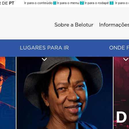
R
DE
PT
Ir para o conteúdo
1
Ir para o menu
2
Ir para o rodapé
3
Ir para o
ES
Sobre a Belotur
Informações
Menu
second
LUGARES PARA IR
ONDE 