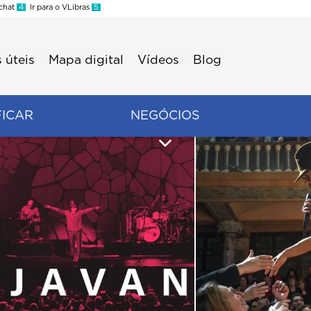
 chat
4
Ir para o VLibras
5
 úteis
Mapa digital
Vídeos
Blog
FICAR
NEGÓCIOS