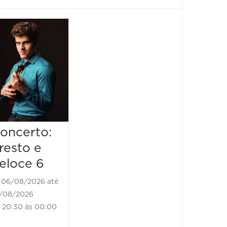
Show: João
Show:
Bosco
Bosco
anos
06/08/2026 até
06/08/2026
06/08/2
20:30 às 21:30
06/08/20
20:30 à
oncerto:
resto e
eloce 6
06/08/2026 até
/08/2026
20:30 às 00:00