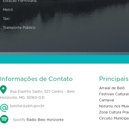
Estação Ferroviária
Metrô
Táxi
Transporte Público
Informações de Contato
Principai
Arraial de Belô
Rua Espírito Santo, 527 Centro - Belo
Festivais Culturai
Horizonte, MG, 30160-031
Carnaval
belotur@pbh.gov.br
Noturno nos Mus
Zona Cultura Pra
Circuito Municipa
Spotify
Rádio Belo Horizonte