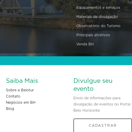
Equipamentos e serviços
Materiais de divulgação
Observatório do Turismo
Principais atrativos
Venda BH
Saiba Mais
Divulgue seu
evento
Sobre a Belotur
Contato
Envio de informações para
Negócios em BH
divulgação de eventos no Portal
Blog
Belo Horizonte
CADASTRAR