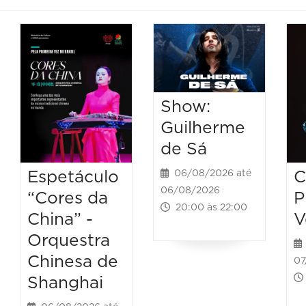
Show:
Guilherme
de Sá
Espetáculo
C
06/08/2026 até
06/08/2026
“Cores da
P
20:00 às 22:00
China” -
V
Orquestra
Chinesa de
07
Shanghai