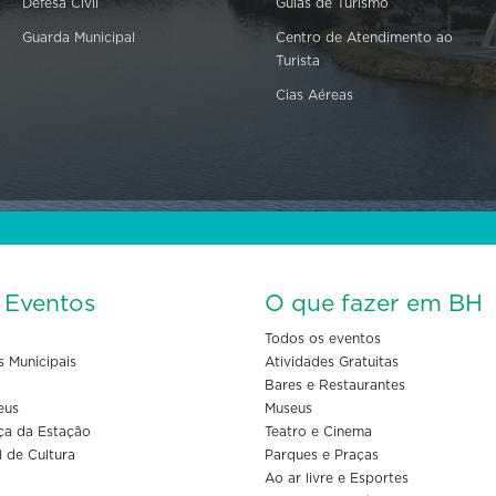
Defesa Civil
Guias de Turismo
Guarda Municipal
Centro de Atendimento ao
Turista
Cias Aéreas
s Eventos
O que fazer em BH
Todos os eventos
s Municipais
Atividades Gratuitas
Bares e Restaurantes
eus
Museus
ça da Estação
Teatro e Cinema
l de Cultura
Parques e Praças
Ao ar livre e Esportes