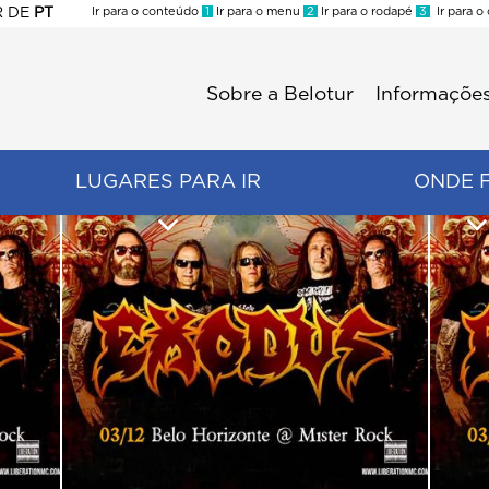
R
DE
PT
Ir para o conteúdo
1
Ir para o menu
2
Ir para o rodapé
3
Ir para o
ES
Sobre a Belotur
Informações
Menu
second
LUGARES PARA IR
ONDE 