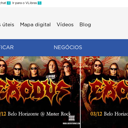
 chat
4
Ir para o VLibras
5
 úteis
Mapa digital
Vídeos
Blog
FICAR
NEGÓCIOS