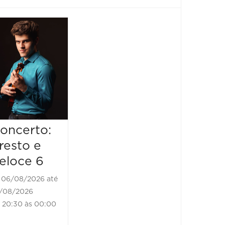
Show: João
Show:
Bosco - 80
Bosco
anos
06/08/2
06/08/20
06/08/2026 até
20:30 às
06/08/2026
20:30 às 22:00
oncerto:
resto e
eloce 6
06/08/2026 até
/08/2026
20:30 às 00:00