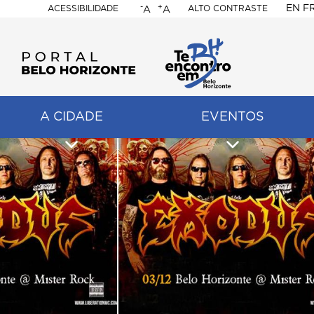
-
+
EN
F
ACESSIBILIDADE
ALTO CONTRASTE
A
A
PORTAL
BELO
HORIZONTE
A CIDADE
EVENTOS
ação
pal