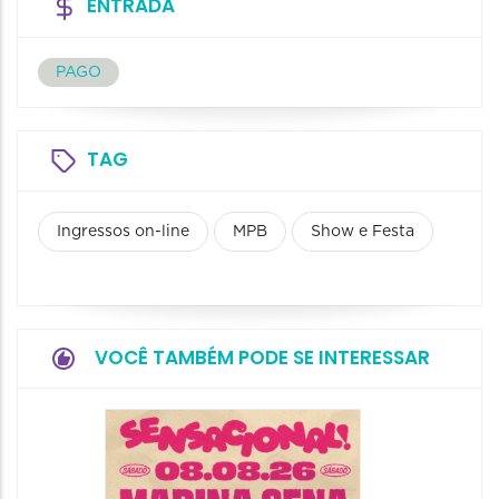
ENTRADA
PAGO
TAG
Ingressos on-line
MPB
Show e Festa
VOCÊ TAMBÉM PODE SE INTERESSAR
Show: 
Handel