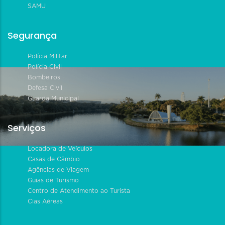
SAMU
Segurança
Polícia Militar
Polícia Civil
Bombeiros
Defesa Civil
Guarda Municipal
Serviços
Locadora de Veículos
Casas de Câmbio
Agências de Viagem
Guias de Turismo
Centro de Atendimento ao Turista
Cias Aéreas