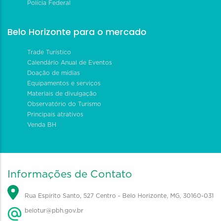
Polícia Federal
Belo Horizonte para o mercado
Trade Turístico
Calendário Anual de Eventos
Doação de mídias
Equipamentos e serviços
Materiais de divulgação
Observatório do Turismo
Principais atrativos
Venda BH
Informações de Contato
Rua Espírito Santo, 527 Centro - Belo Horizonte, MG, 30160-031
belotur@pbh.gov.br