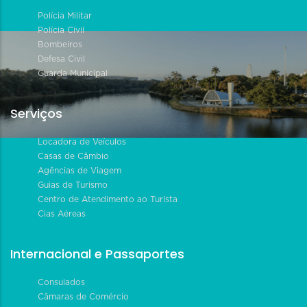
Polícia Militar
Polícia Civil
Bombeiros
Defesa Civil
Guarda Municipal
Serviços
Locadora de Veículos
Casas de Câmbio
Agências de Viagem
Guias de Turismo
Centro de Atendimento ao Turista
Cias Aéreas
Internacional e Passaportes
Consulados
Câmaras de Comércio