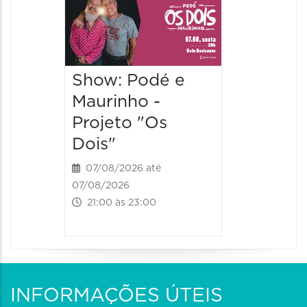
- Canç
Históri
Encont
Show: Podé e
07/08/20
Maurinho -
07/08/202
Projeto "Os
21:00 às
Dois"
07/08/2026 até
07/08/2026
21:00 às 23:00
INFORMAÇÕES ÚTEIS