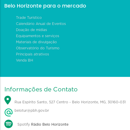
Belo Horizonte para o mercado
Trade Turístico
Calendário Anual de Eventos
Doação de mídias
Equipamentos e serviços
Materiais de divulgação
Observatório do Turismo
Principais atrativos
Venda BH
Informações de Contato
Rua Espírito Santo, 527 Centro - Belo Horizonte, MG, 30160-031
belotur@pbh.gov.br
Spotify
Rádio Belo Horizonte