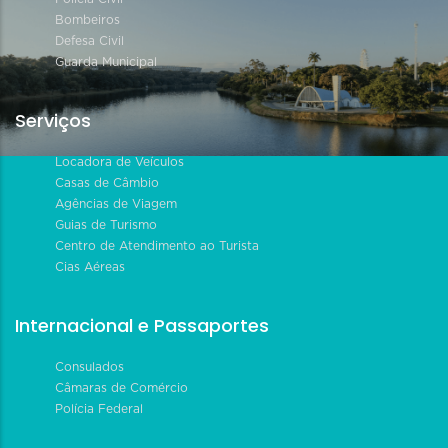
Bombeiros
Defesa Civil
Guarda Municipal
Serviços
Locadora de Veículos
Casas de Câmbio
Agências de Viagem
Guias de Turismo
Centro de Atendimento ao Turista
Cias Aéreas
Internacional e Passaportes
Consulados
Câmaras de Comércio
Polícia Federal