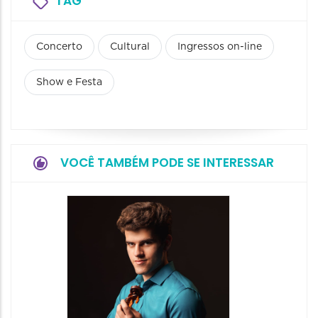
TAG
Concerto
Cultural
Ingressos on-line
Show e Festa
VOCÊ TAMBÉM PODE SE INTERESSAR
Show: 
Maurin
Projet
Dois"
07/08/20