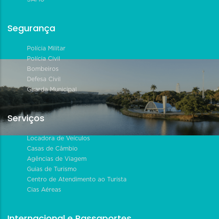
Segurança
Polícia Militar
Polícia Civil
Bombeiros
Defesa Civil
Guarda Municipal
Serviços
Locadora de Veículos
Casas de Câmbio
Agências de Viagem
Guias de Turismo
Centro de Atendimento ao Turista
Cias Aéreas
Internacional e Passaportes