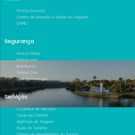
Pronto-Socorro
Centro de Atenção à Saúde do Viajante
SAMU
Segurança
Polícia Militar
Polícia Civil
Bombeiros
Defesa Civil
Guarda Municipal
Serviços
Locadora de Veículos
Casas de Câmbio
Agências de Viagem
Guias de Turismo
Centro de Atendimento ao Turista