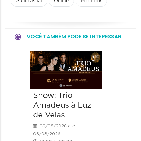
Audiovisual
Online
Pop Rock
VOCÊ TAMBÉM PODE SE INTERESSAR
Show: 
de Sá
06/08/20
06/08/202
Show: Trio
20:00 às
Amadeus à Luz
de Velas
06/08/2026 até
06/08/2026