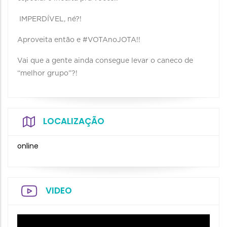
IMPERDÍVEL, né?!
Aproveita então e #VOTAnoJOTA!!
Vai que a gente ainda consegue levar o caneco de
“melhor grupo”?!
LOCALIZAÇÃO
online
VIDEO