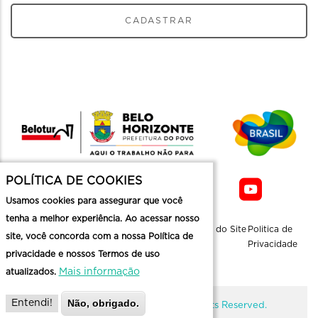
CADASTRAR
POLÍTICA DE COOKIES
Usamos cookies para assegurar que você
tenha a melhor experiência. Ao acessar nosso
Sobre a
Contato
Informaçoes
Mapa do Site
Politica de
site, você concorda com a nossa Política de
Belotur
Üteis
Privacidade
privacidade e nossos Termos de uso
Mais informação
atualizados.
Não, obrigado.
Entendi!
@ Copyright Belotur 2026. All Rights Reserved.