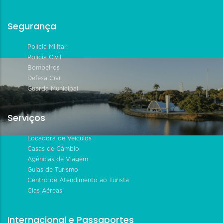
Segurança
Polícia Militar
Polícia Civil
Bombeiros
Defesa Civil
Guarda Municipal
Serviços
Locadora de Veículos
Casas de Câmbio
Agências de Viagem
Guias de Turismo
Centro de Atendimento ao Turista
Cias Aéreas
Internacional e Passaportes