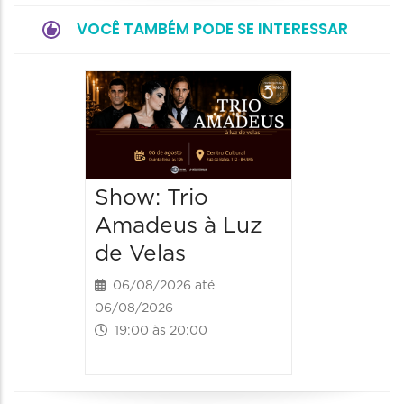
VOCÊ TAMBÉM PODE SE INTERESSAR
Show: 
de Sá
06/08/20
06/08/202
Show: Trio
20:00 às
Amadeus à Luz
de Velas
06/08/2026 até
06/08/2026
19:00 às 20:00