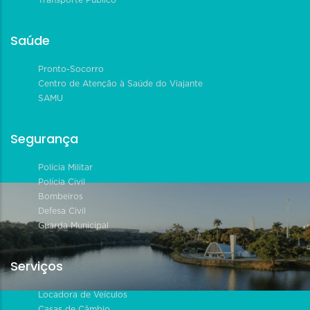
Saúde
Pronto-Socorro
Centro de Atenção à Saúde do Viajante
SAMU
Segurança
Polícia Militar
Polícia Civil
Bombeiros
Defesa Civil
Guarda Municipal
Serviços
Locadora de Veículos
Casas de Câmbio