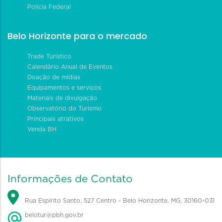
Polícia Federal
Belo Horizonte para o mercado
Trade Turístico
Calendário Anual de Eventos
Doação de mídias
Equipamentos e serviços
Materiais de divulgação
Observatório do Turismo
Principais atrativos
Venda BH
Informações de Contato
Rua Espírito Santo, 527 Centro - Belo Horizonte, MG, 30160-031
belotur@pbh.gov.br