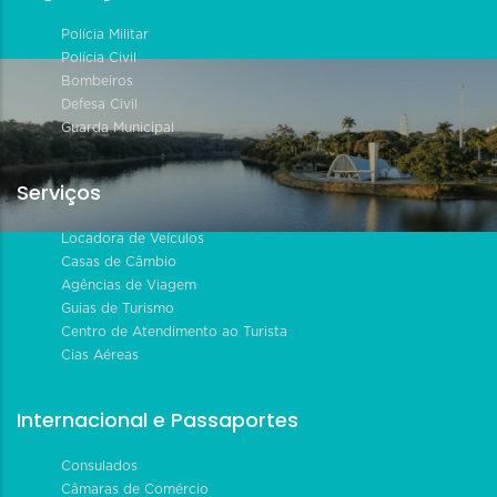
Polícia Militar
Polícia Civil
Bombeiros
Defesa Civil
Guarda Municipal
Serviços
Locadora de Veículos
Casas de Câmbio
Agências de Viagem
Guias de Turismo
Centro de Atendimento ao Turista
Cias Aéreas
Internacional e Passaportes
Consulados
Câmaras de Comércio