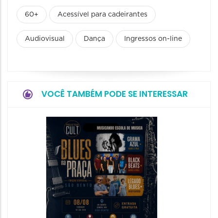
60+
Acessível para cadeirantes
Audiovisual
Dança
Ingressos on-line
VOCÊ TAMBÉM PODE SE INTERESSAR
Horizo
Festiva
Bones 
Band
08/08/20
08/08/202
11:00 às 