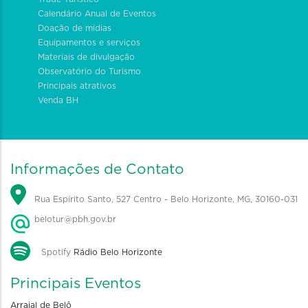
Calendário Anual de Eventos
Doação de mídias
Equipamentos e serviços
Materiais de divulgação
Observatório do Turismo
Principais atrativos
Venda BH
Informações de Contato
Rua Espírito Santo, 527 Centro - Belo Horizonte, MG, 30160-031
belotur@pbh.gov.br
Spotify
Rádio Belo Horizonte
Principais Eventos
Arraial de Belô