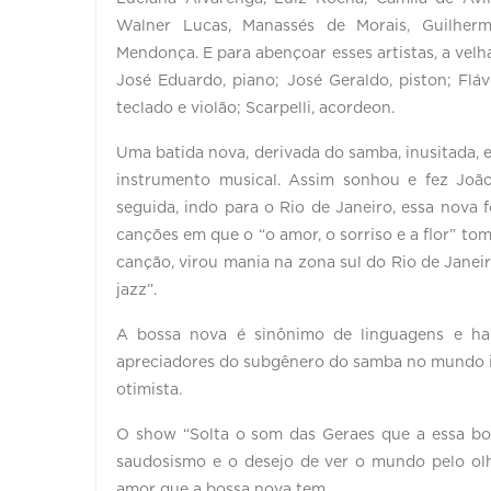
Walner Lucas, Manassés de Morais, Guilher
Mendonça. E para abençoar esses artistas, a ve
José Eduardo, piano; José Geraldo, piston; Flá
teclado e violão; Scarpelli, acordeon.
Uma batida nova, derivada do samba, inusitada, 
instrumento musical. Assim sonhou e fez Joã
seguida, indo para o Rio de Janeiro, essa nova 
canções em que o “o amor, o sorriso e a flor” t
canção, virou mania na zona sul do Rio de Jane
jazz”.
A bossa nova é sinônimo de linguagens e harm
apreciadores do subgênero do samba no mundo int
otimista.
O show “Solta o som das Geraes que a essa bo
saudosismo e o desejo de ver o mundo pelo olha
amor que a bossa nova tem.