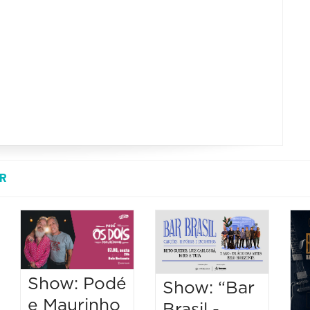
R
Show: Podé
Show: “Bar
e Maurinho
Brasil -