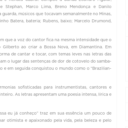
me Stephan, Marco Lima, Breno Mendonça e Danilo
lha guarda, músicos que tocavam semanalmente no Minas,
vinho Batera, bateria; Rubens, baixo; Marcelo Drumond,
em que a voz do cantor fica na mesma intensidade que o
o Gilberto ao criar a Bossa Nova, em Diamantina. Em
forma de cantar e tocar, com temas leves nas letras das
omam o lugar das sentenças de dor de cotovelo do samba-
iro e em seguida conquistou o mundo como o “Brazilian-
onias sofisticadas para instrumentistas, cantores e
eiro. As letras apresentam uma poesia intensa, lírica e
ssa eu já conheço” traz em sua essência um pouco de
r otimista e apaixonado pela vida, pela beleza e pelo