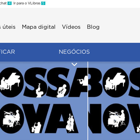
 chat
4
Ir para o VLibras
5
 úteis
Mapa digital
Vídeos
Blog
FICAR
NEGÓCIOS