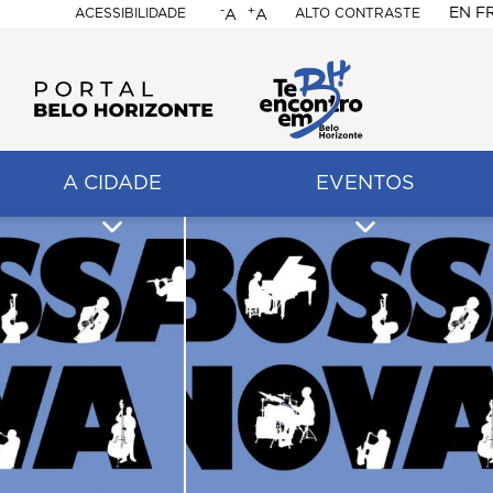
-
+
EN
F
ACESSIBILIDADE
ALTO CONTRASTE
A
A
PORTAL
BELO
HORIZONTE
A CIDADE
EVENTOS
ação
pal