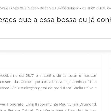
DAS GERAES QUE A ESSA BOSSA EU JÁ CONHEÇO” - CENTRO CULTURA
raes que a essa bossa eu já conh
recebe no dia 28/7, o encontro de cantores e músicos
a o som das Geraes que a essa bossa eu já conheço” tem
Meca Diniz e direção geral da produtora Sheila Paiva e
iver Honorato, Lívia Itaborahy, Zé Mauro, Iaiá Drumond,
ila e Renata Cabral. Compõe a banda Leandro Aguiar,