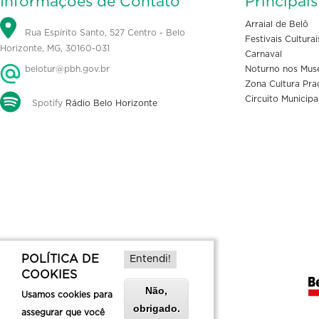
Informações de Contato
Principai
Arraial de Belô
Rua Espírito Santo, 527 Centro - Belo
Festivais Culturai
Horizonte, MG, 30160-031
Carnaval
belotur@pbh.gov.br
Noturno nos Mus
Zona Cultura Pra
Circuito Municipa
Spotify
Rádio Belo Horizonte
POLÍTICA DE
Entendi!
COOKIES
Não,
Usamos cookies para
obrigado.
assegurar que você