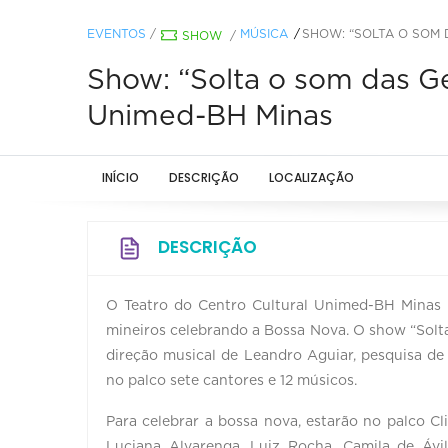
EVENTOS
/
MÚSICA
SHOW: “SOLTA O SOM 
SHOW
/
Show: “Solta o som das Ge
Unimed-BH Minas
INÍCIO
DESCRIÇÃO
LOCALIZAÇÃO
DESCRIÇÃO
O Teatro do Centro Cultural Unimed-BH Minas 
mineiros celebrando a Bossa Nova. O show “Solt
direção musical de Leandro Aguiar, pesquisa de 
no palco sete cantores e 12 músicos.
Para celebrar a bossa nova, estarão no palco Cl
Luciana Alvarenga, Luiz Rocha, Camila de Áv