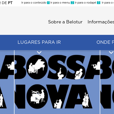
R
DE
PT
Ir para o conteúdo
1
Ir para o menu
2
Ir para o rodapé
3
Ir para o
ES
Sobre a Belotur
Informações
Menu
second
LUGARES PARA IR
ONDE 