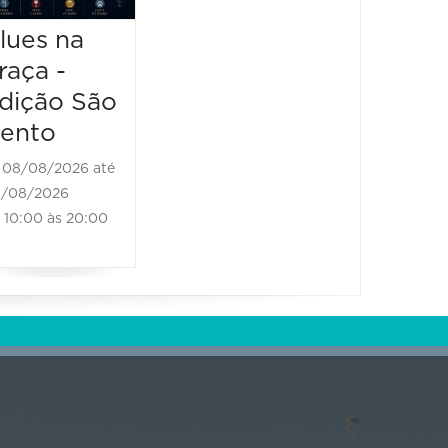
Bones
13:00 à
Brass Band
lues na
raça -
08/08/2026 até
08/08/2026
dição São
11:00 às 18:00
ento
08/08/2026 até
/08/2026
10:00 às 20:00