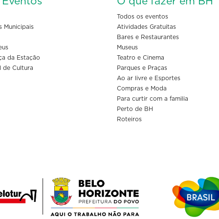
s Eventos
O que fazer em BH
Todos os eventos
s Municipais
Atividades Gratuitas
Bares e Restaurantes
eus
Museus
ça da Estação
Teatro e Cinema
l de Cultura
Parques e Praças
Ao ar livre e Esportes
Compras e Moda
Para curtir com a familia
Perto de BH
Roteiros