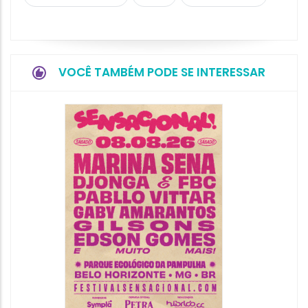
VOCÊ TAMBÉM PODE SE INTERESSAR
Show: 
Handel
09/08/20
09/08/202
16:30 às 