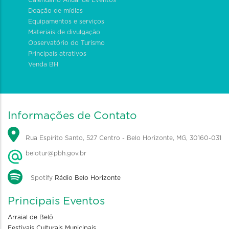
Calendário Anual de Eventos
Doação de mídias
Equipamentos e serviços
Materiais de divulgação
Observatório do Turismo
Principais atrativos
Venda BH
Informações de Contato
Rua Espírito Santo, 527 Centro - Belo Horizonte, MG, 30160-031
belotur@pbh.gov.br
Spotify
Rádio Belo Horizonte
Principais Eventos
Arraial de Belô
Festivais Culturais Municipais