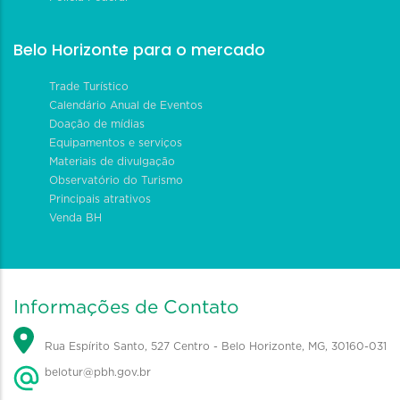
Belo Horizonte para o mercado
Trade Turístico
Calendário Anual de Eventos
Doação de mídias
Equipamentos e serviços
Materiais de divulgação
Observatório do Turismo
Principais atrativos
Venda BH
Informações de Contato
Rua Espírito Santo, 527 Centro - Belo Horizonte, MG, 30160-031
belotur@pbh.gov.br