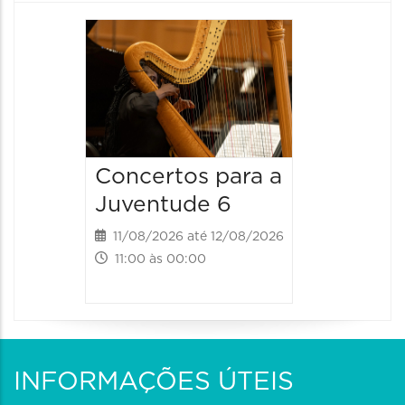
Espetá
Canta
12/08/20
12/08/2026
19:00 às 
Concertos para a
Juventude 6
11/08/2026 até 12/08/2026
11:00 às 00:00
INFORMAÇÕES ÚTEIS