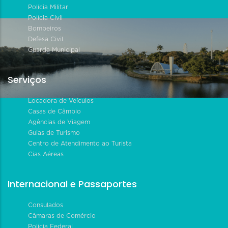
Polícia Militar
Polícia Civil
Bombeiros
Defesa Civil
Guarda Municipal
Serviços
Locadora de Veículos
Casas de Câmbio
Agências de Viagem
Guias de Turismo
Centro de Atendimento ao Turista
Cias Aéreas
Internacional e Passaportes
Consulados
Câmaras de Comércio
Polícia Federal