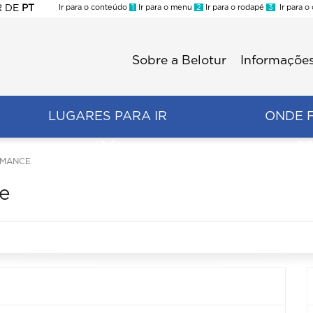
R
DE
PT
Ir para o conteúdo
1
Ir para o menu
2
Ir para o rodapé
3
Ir para o
ES
Sobre a Belotur
Informações
Menu
second
LUGARES PARA IR
ONDE 
RMANCE
e