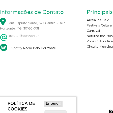
Informações de Contato
Principai
Arraial de Belô
Rua Espírito Santo, 527 Centro - Belo
Festivais Culturai
Horizonte, MG, 30160-031
Carnaval
belotur@pbh.gov.br
Noturno nos Mus
Zona Cultura Pra
Circuito Municipa
Spotify
Rádio Belo Horizonte
POLÍTICA DE
Entendi!
COOKIES