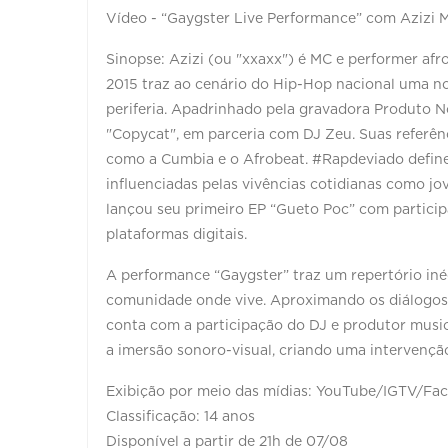
Vídeo - “Gaygster Live Performance” com Azizi 
Sinopse: Azizi (ou "xxaxx") é MC e performer afr
2015 traz ao cenário do Hip-Hop nacional uma n
periferia. Apadrinhado pela gravadora Produto No
"Copycat", em parceria com DJ Zeu. Suas referênc
como a Cumbia e o Afrobeat. #Rapdeviado define
influenciadas pelas vivências cotidianas como jo
lançou seu primeiro EP “Gueto Poc” com particip
plataformas digitais.
A performance “Gaygster” traz um repertório inéd
comunidade onde vive. Aproximando os diálogos 
conta com a participação do DJ e produtor music
a imersão sonoro-visual, criando uma intervenção
Exibição por meio das mídias: YouTube/IGTV/Fa
Classificação: 14 anos
Disponível a partir de 21h de 07/08