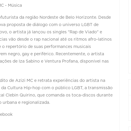
MC - Música
ofuturista da região Nordeste de Belo Horizonte. Desde
ova proposta de diálogo com o universo LGBT de
vo, o artista já lançou os singles "Rap de Viado" e
ias vão desde o rap nacional até os ritmos afro-latinos
 o repertório de suas performances musicais
vem negro, gay e periférico. Recentemente, o artista
ações de Iza Sabino e Ventura Profana, disponível nas
ito de Azizi MC e retrata experiências do artista na
da Cultura Hip-hop com o público LGBT, a transmissão
al Clebin Quirino, que comanda os toca-discos durante
 urbana e regionalizada.
cebook