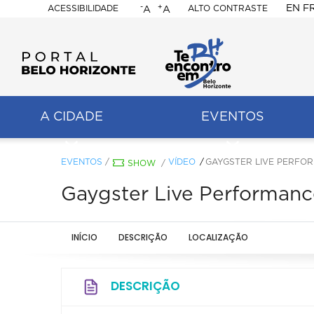
-
+
EN
F
ACESSIBILIDADE
ALTO CONTRASTE
A
A
PORTAL
BELO
HORIZONTE
A CIDADE
EVENTOS
ação
pal
EVENTOS
/
VÍDEO
GAYGSTER LIVE PERFO
SHOW
/
Gaygster Live Performanc
INÍCIO
DESCRIÇÃO
LOCALIZAÇÃO
DESCRIÇÃO