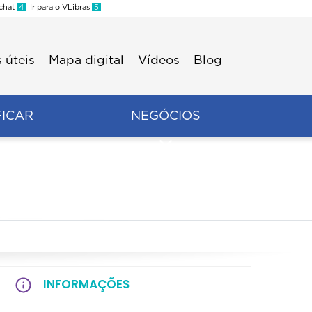
 chat
4
Ir para o VLibras
5
 úteis
Mapa digital
Vídeos
Blog
FICAR
NEGÓCIOS
INFORMAÇÕES