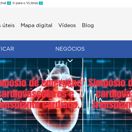
 chat
4
Ir para o VLibras
5
 úteis
Mapa digital
Vídeos
Blog
FICAR
NEGÓCIOS