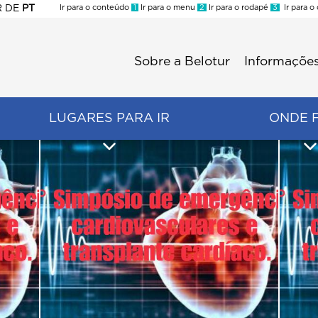
R
DE
PT
Ir para o conteúdo
1
Ir para o menu
2
Ir para o rodapé
3
Ir para o
ES
Sobre a Belotur
Informações
Menu
second
LUGARES PARA IR
ONDE 