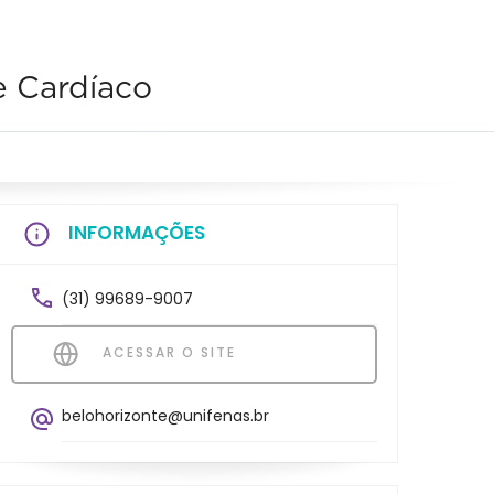
e Cardíaco
INFORMAÇÕES
(31) 99689-9007
ACESSAR O SITE
belohorizonte@unifenas.br