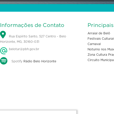
Informações de Contato
Principai
Arraial de Belô
Rua Espírito Santo, 527 Centro - Belo
Festivais Culturai
Horizonte, MG, 30160-031
Carnaval
belotur@pbh.gov.br
Noturno nos Mus
Zona Cultura Pra
Circuito Municipa
Spotify
Rádio Belo Horizonte