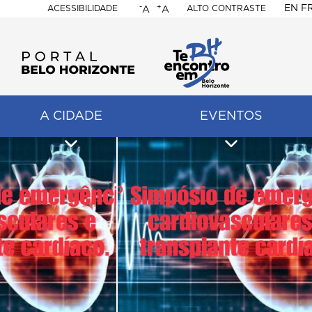
-
+
EN
F
ACESSIBILIDADE
ALTO CONTRASTE
A
A
PORTAL
BELO
HORIZONTE
A CIDADE
EVENTOS
ação
pal