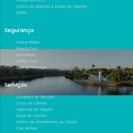
Pronto-Socorro
Centro de Atenção à Saúde do Viajante
SAMU
Segurança
Polícia Militar
Polícia Civil
Bombeiros
Defesa Civil
Guarda Municipal
Serviços
Locadora de Veículos
Casas de Câmbio
Agências de Viagem
Guias de Turismo
Centro de Atendimento ao Turista
Cias Aéreas